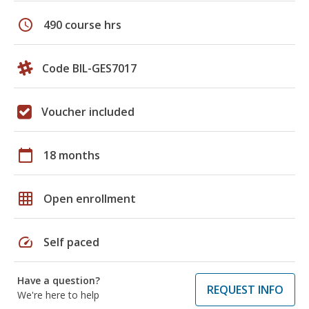
schedule
490 course hrs
Code BIL-GES7017
Voucher included
calendar_today
18 months
grid_on
Open enrollment
speed
Self paced
Have a question?
REQUEST INFO
We're here to help