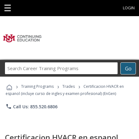
☰
LOGIN
Search
Go
Career
Training
›
›
›
Programs
Training Programs
Trades
Certificacion HVACR en
espanol (incluye curso de ingles y examen profesional) (EnGen)
phone
Call Us: 855.520.6806
Certificacion HVACR en espanol