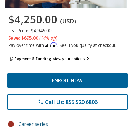
$4,250.00
(USD)
List Price:
$4,945.00
Save: $695.00
(14% off)
Affirm
Pay over time with
. See if you qualify at checkout.
Payment & Funding:
view your options
ENROLL NOW
Call Us: 855.520.6806
phone
info
Career series