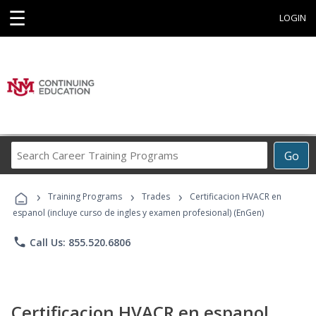
☰
LOGIN
Search
Go
Career
Training
›
›
›
Programs
Training Programs
Trades
Certificacion HVACR en
espanol (incluye curso de ingles y examen profesional) (EnGen)
phone
Call Us: 855.520.6806
Certificacion HVACR en espanol