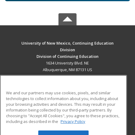
University of New Mexico, Continuing Education
Division
Division of Continuing Education
1634 Univeristy Blvd. NE
Albuquerque, NM 87131 US
MAIN CONTENT
Career Training
We and our partners may use cookies, pixels, and similar
technologies to collect information about you, including about
ADDITIONAL RESOURCES
your browsing activities and devices. This may result in your
information being collected by our third-party partners. By
Military
Student Blog
choosing to "Accept All Cookies", you agree to these practices,
Financial Assistance
including as described in the
Privacy Policy
Help