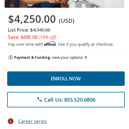
$4,250.00
(USD)
List Price:
$4,945.00
Save: $695.00
(14% off)
Affirm
Pay over time with
. See if you qualify at checkout.
Payment & Funding:
view your options
ENROLL NOW
Call Us: 855.520.6806
phone
info
Career series