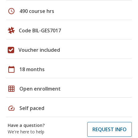
schedule
490 course hrs
Code BIL-GES7017
Voucher included
calendar_today
18 months
grid_on
Open enrollment
speed
Self paced
Have a question?
REQUEST INFO
We're here to help