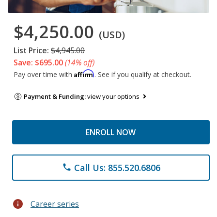
$4,250.00
(USD)
List Price:
$4,945.00
Save: $695.00
(14% off)
Affirm
Pay over time with
. See if you qualify at checkout.
Payment & Funding:
view your options
ENROLL NOW
Call Us: 855.520.6806
phone
info
Career series