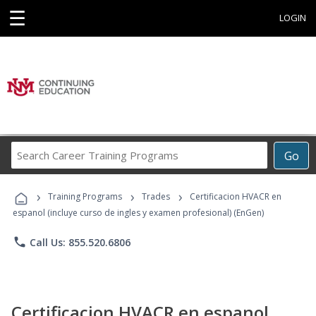
☰
LOGIN
Search
Go
Career
Training
›
›
›
Programs
Training Programs
Trades
Certificacion HVACR en
espanol (incluye curso de ingles y examen profesional) (EnGen)
phone
Call Us: 855.520.6806
Certificacion HVACR en espanol