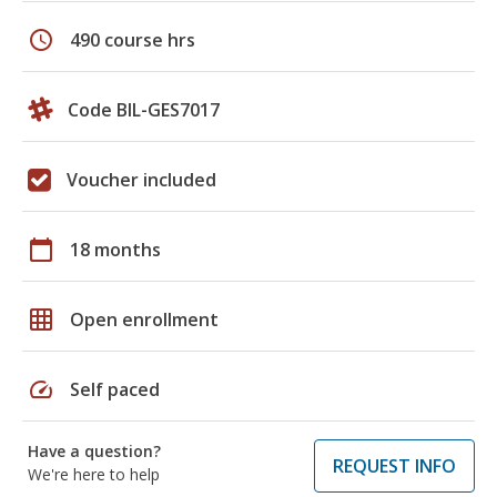
schedule
490 course hrs
Code BIL-GES7017
Voucher included
calendar_today
18 months
grid_on
Open enrollment
speed
Self paced
Have a question?
REQUEST INFO
We're here to help