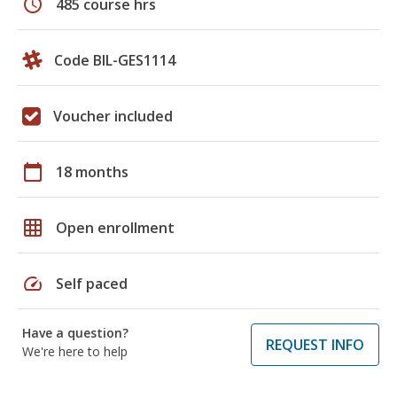
schedule
485 course hrs
Code BIL-GES1114
Voucher included
calendar_today
18 months
grid_on
Open enrollment
speed
Self paced
Have a question?
REQUEST INFO
We're here to help