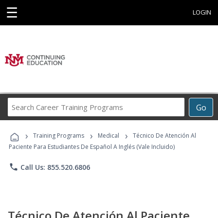
☰
LOGIN
Search
Go
Career
Training
›
›
›
Programs
Training Programs
Medical
Técnico De Atención Al
Paciente Para Estudiantes De Español A Inglés (Vale Incluido)
phone
Call Us: 855.520.6806
Técnico De Atención Al Paciente