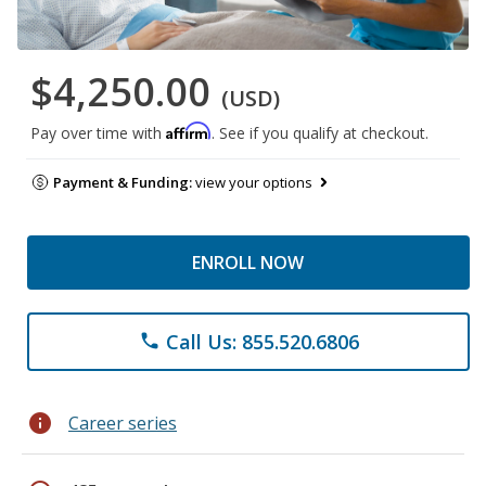
$4,250.00
(USD)
Affirm
Pay over time with
. See if you qualify at checkout.
Payment & Funding:
view your options
ENROLL NOW
Call Us: 855.520.6806
phone
info
Career series