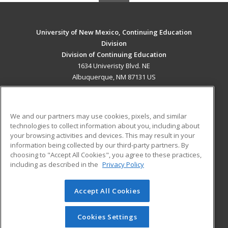
University of New Mexico, Continuing Education
Division
Division of Continuing Education
1634 Univeristy Blvd. NE
Albuquerque, NM 87131 US
MAIN CONTENT
Career Training
We and our partners may use cookies, pixels, and similar
technologies to collect information about you, including about
ADDITIONAL RESOURCES
your browsing activities and devices. This may result in your
information being collected by our third-party partners. By
Military
Student Blog
choosing to "Accept All Cookies", you agree to these practices,
Financial Assistance
including as described in the
Privacy Policy
Help
Accept All Cookies
© 2026 ed2go, a division of Cengage Learning. All rights
reserved. The material on this site cannot be reproduced or
redistributed unless you have obtained prior written
Cookies Settings
permission from Cengage Learning.
Privacy Policy