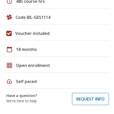
schedule
485 course hrs
Code BIL-GES1114
Voucher included
calendar_today
18 months
grid_on
Open enrollment
speed
Self paced
Have a question?
REQUEST INFO
We're here to help