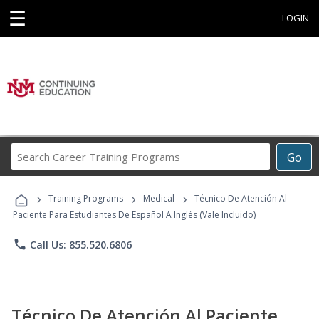
☰
LOGIN
Search
Go
Career
Training
›
›
›
Programs
Training Programs
Medical
Técnico De Atención Al
Paciente Para Estudiantes De Español A Inglés (Vale Incluido)
phone
Call Us: 855.520.6806
Técnico De Atención Al Paciente