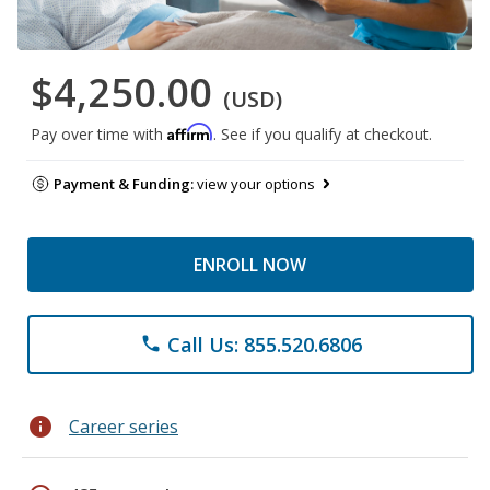
$4,250.00
(USD)
Affirm
Pay over time with
. See if you qualify at checkout.
Payment & Funding:
view your options
ENROLL NOW
Call Us: 855.520.6806
phone
info
Career series