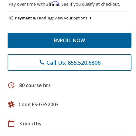
Affirm
Pay over time with
. See if you qualify at checkout.
Payment & Funding:
view your options
ENROLL NOW
Call Us: 855.520.6806
phone
schedule
80 course hrs
Code ES-GES2003
calendar_today
3 months