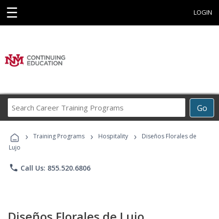
☰
LOGIN
Search
Go
Career
Training
›
›
›
Programs
Training Programs
Hospitality
Diseños Florales de
Lujo
phone
Call Us: 855.520.6806
Diseños Florales de Lujo