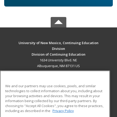
University of New Mexico, Continuing Education
Division
Division of Continuing Education
1634 Univeristy Blvd. NE
Albuquerque, NM 87131 US
MAIN CONTENT
Career Training
We and our partners may use cookies, pixels, and similar
technologies to collect information about you, including about
ADDITIONAL RESOURCES
your browsing activities and devices. This may result in your
information being collected by our third-party partners. By
Military
Student Blog
choosing to "Accept All Cookies", you agree to these practices,
Financial Assistance
including as described in the
Privacy Policy
Help