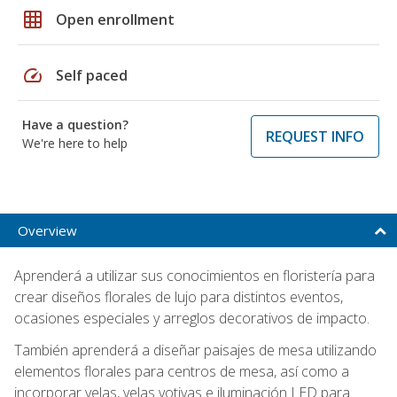
grid_on
Open enrollment
speed
Self paced
Have a question?
REQUEST INFO
We're here to help
Overview
Aprenderá a utilizar sus conocimientos en floristería para
crear diseños florales de lujo para distintos eventos,
ocasiones especiales y arreglos decorativos de impacto.
También aprenderá a diseñar paisajes de mesa utilizando
elementos florales para centros de mesa, así como a
incorporar velas, velas votivas e iluminación LED para