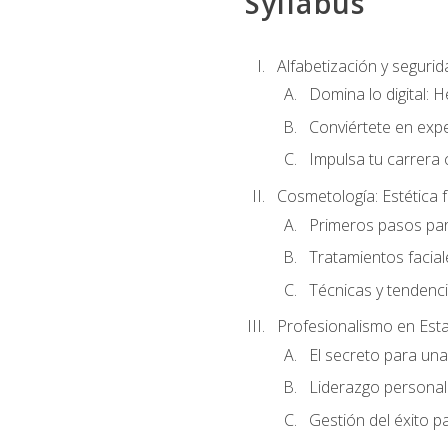
Syllabus
Alfabetización y segurida
Domina lo digital: 
Conviértete en expe
Impulsa tu carrera 
Cosmetología: Estética f
Primeros pasos par
Tratamientos facia
Técnicas y tendenc
Profesionalismo en Est
El secreto para un
Liderazgo personal 
Gestión del éxito p