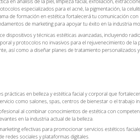
a en análisis de la piel, limpieza facial, exfoliación, extraccion
tocolos especializados para el acné, la pigmentación, la celulit
ma de formación en estética fortalecerá tu comunicación con lo
fundamentos de marketing para apoyar tu éxito en la industria mo
e dispositivos y técnicas estéticas avanzadas, incluyendo radio
oral y protocolos no invasivos para el rejuvenecimiento de la p
iente, así como a diseñar planes de tratamiento personalizados
 prácticas en belleza y estética facial y corporal que fortalecer
ervicio como salones, spas, centros de bienestar o el trabajo i
rofesional al combinar conocimientos de estética con competenci
vantes en la industria actual de la belleza.
arketing efectivas para promocionar servicios estéticos faciale
de redes sociales y plataformas digitales.