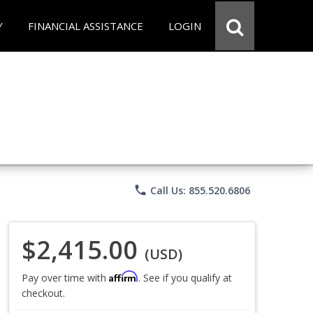
Y
FINANCIAL ASSISTANCE
LOGIN
phone
Call Us: 855.520.6806
$2,415.00
(USD)
Affirm
Pay over time with
. See if you qualify at
checkout.