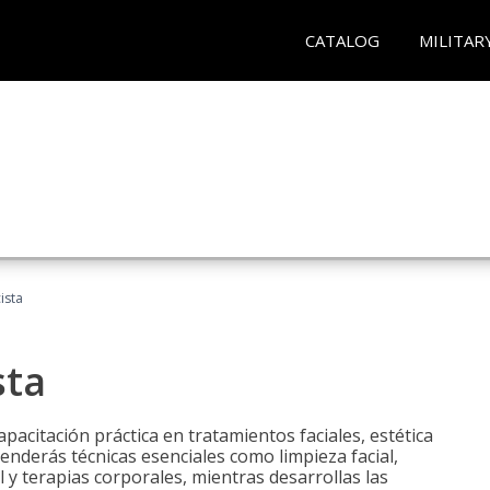
CATALOG
MILITAR
ista
sta
pacitación práctica en tratamientos faciales, estética
renderás técnicas esenciales como limpieza facial,
l y terapias corporales, mientras desarrollas las