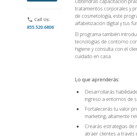
Obtendrás capacitación práctic
tratamientos corporales y pro
de cosmetología, este progra
phone
Call Us:
alfabetización digital y tus 
855.520.6806
El programa también introduc
tecnologías de contorno corp
higiene y consulta con el cl
cuidado en casa.
Lo que aprenderás:
Desarrollarás habilidades
ingreso a entornos de s
Fortalecerás tu valor p
marketing, altamente rele
Crearás estrategias de m
atraer clientes a través 