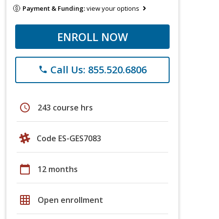
Payment & Funding:
view your options
ENROLL NOW
Call Us: 855.520.6806
phone
schedule
243 course hrs
Code ES-GES7083
calendar_today
12 months
grid_on
Open enrollment