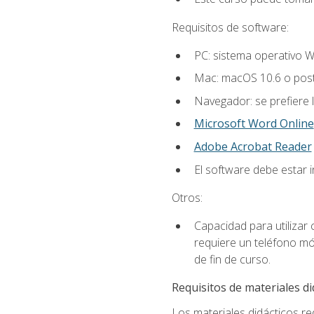
Requisitos de software:
PC: sistema operativo W
Mac: macOS 10.6 o post
Navegador: se prefiere 
Microsoft Word Online
Adobe Acrobat Reader
El software debe estar 
Otros:
Capacidad para utilizar
requiere un teléfono móv
de fin de curso.
Requisitos de materiales di
Los materiales didácticos req