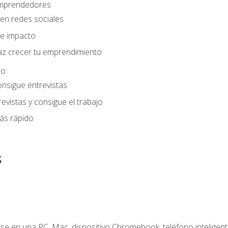
 emprendedores
en redes sociales
e impacto
az crecer tu emprendimiento
eo
onsigue entrevistas
evistas y consigue el trabajo
ás rápido
s
e en una PC, Mac, dispositivo Chromebook, teléfono inteligente