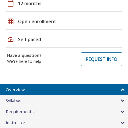
calendar_today
12 months
grid_on
Open enrollment
speed
Self paced
Have a question?
REQUEST INFO
We're here to help
Overview
Syllabus
Requirements
Instructor