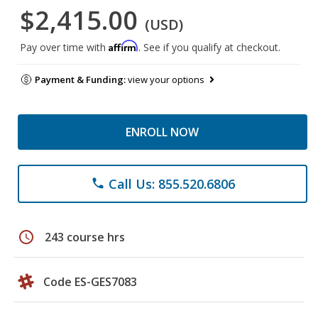
$2,415.00
(USD)
Affirm
Pay over time with
. See if you qualify at checkout.
Payment & Funding:
view your options
ENROLL NOW
Call Us: 855.520.6806
phone
schedule
243 course hrs
Code ES-GES7083