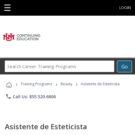
☰
LOGIN
Search
Go
Career
Training
›
›
›
Programs
Training Programs
Beauty
Asistente de Esteticista
phone
Call Us: 855.520.6806
Asistente de Esteticista