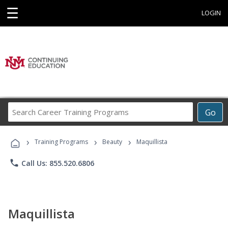
☰
LOGIN
Search
Go
Career
Training
›
›
›
Programs
Training Programs
Beauty
Maquillista
phone
Call Us: 855.520.6806
Maquillista