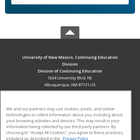
University of New Mexico, Continuing Education
Division
Division of Continuing Education
1634 Univeristy Blvd. NE
Albuquerque, NM 87131 US
MAIN CONTENT
Career Training
We and our partners may use cookies, pixels, and similar
technologies to collect information about you, including about
ADDITIONAL RESOURCES
your browsing activities and devices. This may result in your
information being collected by our third-party partners. By
Military
Student Blog
choosing to "Accept All Cookies", you agree to these practices,
Financial Assistance
including as described in the
Privacy Policy