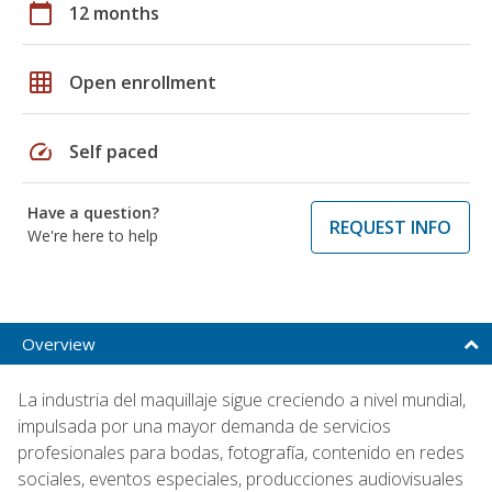
calendar_today
12 months
grid_on
Open enrollment
speed
Self paced
Have a question?
REQUEST INFO
We're here to help
Overview
La industria del maquillaje sigue creciendo a nivel mundial,
impulsada por una mayor demanda de servicios
profesionales para bodas, fotografía, contenido en redes
sociales, eventos especiales, producciones audiovisuales