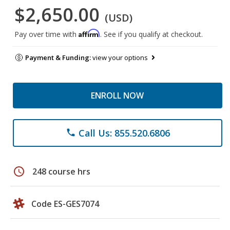
$2,650.00
(USD)
Affirm
Pay over time with
. See if you qualify at checkout.
Payment & Funding:
view your options
ENROLL NOW
Call Us: 855.520.6806
phone
schedule
248 course hrs
Code ES-GES7074