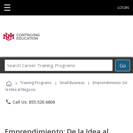
☰
LOGIN
Search
Go
Career
Training
›
›
›
Programs
Training Programs
Small Business
Emprendimiento: De
la Idea al Negocio
phone
Call Us: 855.520.6806
Emprendimiento: De la Idea al