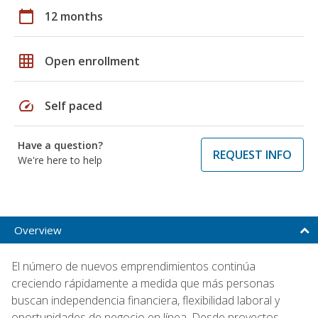
calendar_today
12 months
grid_on
Open enrollment
speed
Self paced
Have a question?
REQUEST INFO
We're here to help
Overview
El número de nuevos emprendimientos continúa
creciendo rápidamente a medida que más personas
buscan independencia financiera, flexibilidad laboral y
oportunidades de negocio en línea. Desde proyectos