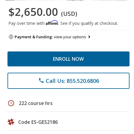
$2,650.00
(USD)
Affirm
Pay over time with
. See if you qualify at checkout.
Payment & Funding:
view your options
ENROLL NOW
Call Us: 855.520.6806
phone
schedule
222 course hrs
Code ES-GES2186