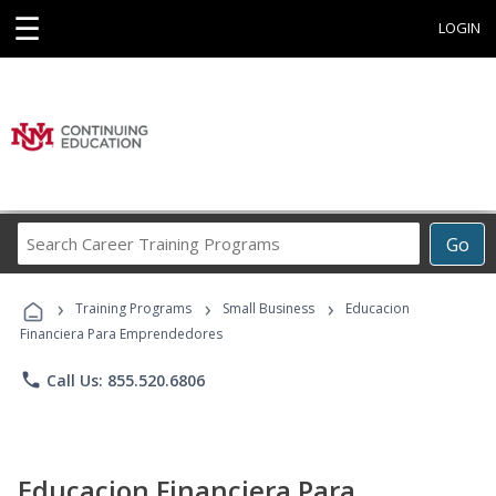
☰
LOGIN
Search
Go
Career
Training
›
›
›
Programs
Training Programs
Small Business
Educacion
Financiera Para Emprendedores
phone
Call Us: 855.520.6806
Educacion Financiera Para