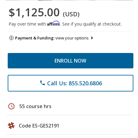
$1,125.00
(USD)
Affirm
Pay over time with
. See if you qualify at checkout.
Payment & Funding:
view your options
ENROLL NOW
Call Us: 855.520.6806
phone
schedule
55 course hrs
Code ES-GES2191