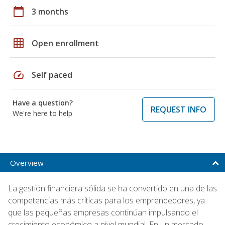
calendar_today
3 months
grid_on
Open enrollment
speed
Self paced
Have a question?
REQUEST INFO
We're here to help
Overview
La gestión financiera sólida se ha convertido en una de las
competencias más críticas para los emprendedores, ya
que las pequeñas empresas continúan impulsando el
crecimiento económico a nivel mundial. En un mercado