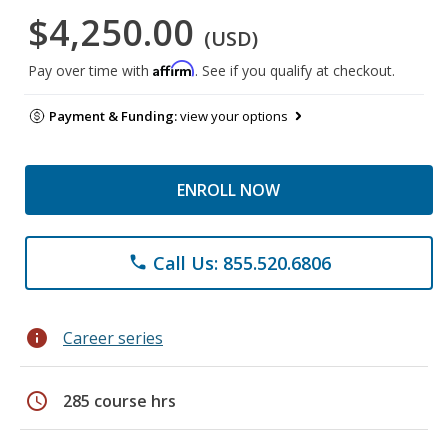
$4,250.00
(USD)
Affirm
Pay over time with
. See if you qualify at checkout.
Payment & Funding:
view your options
ENROLL NOW
Call Us: 855.520.6806
phone
info
Career series
schedule
285 course hrs