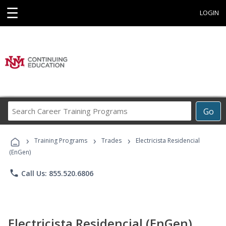
☰
LOGIN
Search
Go
Career
Training
›
›
›
Programs
Training Programs
Trades
Electricista Residencial
(EnGen)
phone
Call Us: 855.520.6806
Electricista Residencial (EnGen)