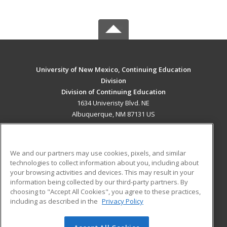
University of New Mexico, Continuing Education
Division
Division of Continuing Education
1634 Univeristy Blvd. NE
Albuquerque, NM 87131 US
MAIN CONTENT
Career Training
We and our partners may use cookies, pixels, and similar
technologies to collect information about you, including about
ADDITIONAL RESOURCES
your browsing activities and devices. This may result in your
information being collected by our third-party partners. By
Military
Student Blog
choosing to "Accept All Cookies", you agree to these practices,
Financial Assistance
including as described in the
Privacy Policy
Help