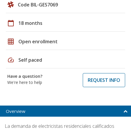
Code BIL-GES7069
calendar_today
18 months
grid_on
Open enrollment
speed
Self paced
Have a question?
REQUEST INFO
We're here to help
Overview
La demanda de electricistas residenciales calificados