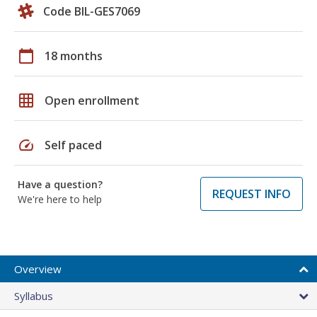
Code BIL-GES7069
calendar_today
18 months
grid_on
Open enrollment
speed
Self paced
Have a question?
REQUEST INFO
We're here to help
Overview
Syllabus