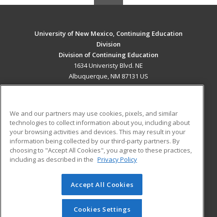
University of New Mexico, Continuing Education
Division
Division of Continuing Education
1634 Univeristy Blvd. NE
Albuquerque, NM 87131 US
MAIN CONTENT
Career Training
We and our partners may use cookies, pixels, and similar
technologies to collect information about you, including about
ADDITIONAL RESOURCES
your browsing activities and devices. This may result in your
information being collected by our third-party partners. By
Military
Student Blog
choosing to "Accept All Cookies", you agree to these practices,
Financial Assistance
including as described in the
Privacy Policy
Help
Accept All Cookies
© 2026 ed2go, a division of Cengage Learning. All rights
reserved. The material on this site cannot be reproduced or
redistributed unless you have obtained prior written
Cookies Settings