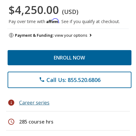
$4,250.00
(USD)
Affirm
Pay over time with
. See if you qualify at checkout.
Payment & Funding:
view your options
ENROLL NOW
Call Us: 855.520.6806
phone
info
Career series
schedule
285 course hrs