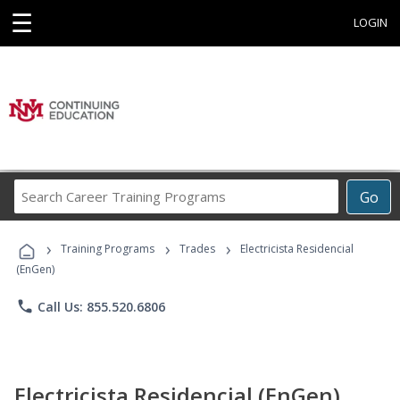
☰
LOGIN
Search
Go
Career
Training
›
›
›
Programs
Training Programs
Trades
Electricista Residencial
(EnGen)
phone
Call Us: 855.520.6806
Electricista Residencial (EnGen)