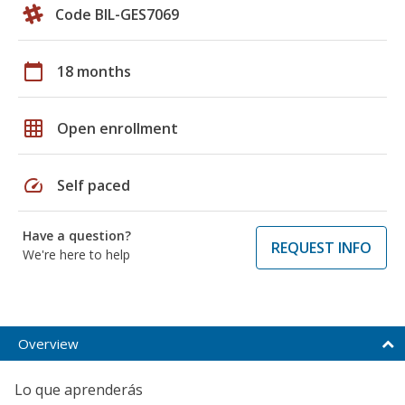
Code BIL-GES7069
calendar_today
18 months
grid_on
Open enrollment
speed
Self paced
Have a question?
REQUEST INFO
We're here to help
Overview
Lo que aprenderás