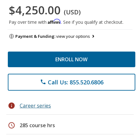
$4,250.00
(USD)
Affirm
Pay over time with
. See if you qualify at checkout.
Payment & Funding:
view your options
ENROLL NOW
Call Us: 855.520.6806
phone
info
Career series
schedule
285 course hrs