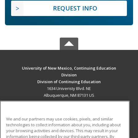
REQUEST INFO
University of New Mexico, Continuing Education
Division
Division of Continuing Education
1634 Univeristy Blvd. NE
Albuquerque, NM 87131 US
MAIN CONTENT
Career Training
We and our partners may use cookies, pixels, and similar
technologies to collect information about you, including about
ADDITIONAL RESOURCES
your browsing activities and devices. This may result in your
information being collected by our third-party partners. By
Military
Student Blog