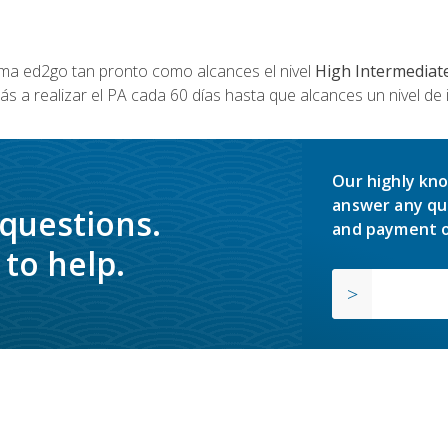
a ed2go tan pronto como alcances el nivel
High Intermediat
s a realizar el PA cada 60 días hasta que alcances un nivel de 
Our highly kno
answer any qu
 questions.
and payment o
to help.