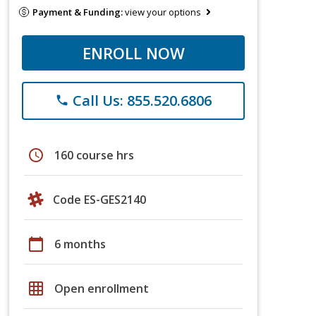
Payment & Funding:
view your options
ENROLL NOW
Call Us: 855.520.6806
phone
schedule
160 course hrs
Code ES-GES2140
calendar_today
6 months
grid_on
Open enrollment