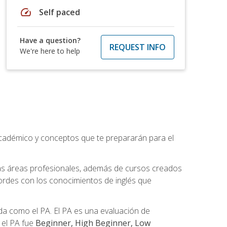
speed
Self paced
Have a question?
REQUEST INFO
We're here to help
académico y conceptos que te prepararán para el
as áreas profesionales, además de cursos creados
cordes con los conocimientos de inglés que
a como el PA. El PA es una evaluación de
n el PA fue
Beginner, High Beginner, Low