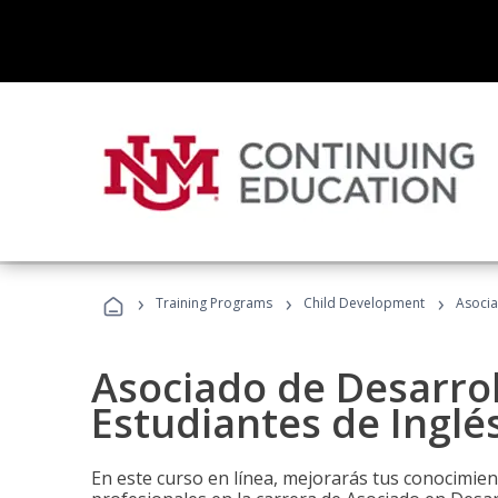
›
›
›
Training Programs
Child Development
Asocia
Asociado de Desarrol
Estudiantes de Inglé
En este curso en línea, mejorarás tus conocimien