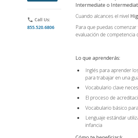
Intermediate o Intermedia
Cuando alcances el nivel
Hig
phone
Call Us:
Para que puedas comenzar tu
855.520.6806
evaluación de competencia de
Lo que aprenderás:
Inglés para aprender lo
para trabajar en una gu
Vocabulario clave neces
El proceso de acreditació
Vocabulario básico para
Lenguaje estándar utili
infancia
Cómo te beneficiará: