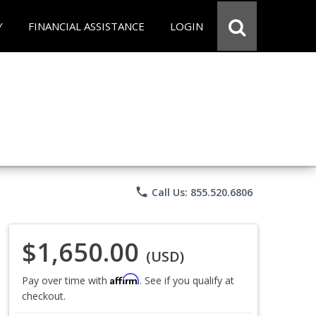
Y
FINANCIAL ASSISTANCE
LOGIN
phone
Call Us: 855.520.6806
$1,650.00
(USD)
Affirm
Pay over time with
. See if you qualify at
checkout.