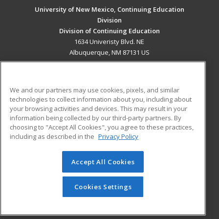
University of New Mexico, Continuing Education
Division
Division of Continuing Education
1634 Univeristy Blvd. NE
Albuquerque, NM 87131 US
MAIN CONTENT
Career Training
We and our partners may use cookies, pixels, and similar
technologies to collect information about you, including about
ADDITIONAL RESOURCES
your browsing activities and devices. This may result in your
information being collected by our third-party partners. By
Military
Student Blog
choosing to "Accept All Cookies", you agree to these practices,
Financial Assistance
including as described in the
Privacy Policy
Help
Accept All Cookies
© 2026 ed2go, a division of Cengage Learning. All rights
reserved. The material on this site cannot be reproduced or
redistributed unless you have obtained prior written
Cookies Settings
permission from Cengage Learning.
Privacy Policy