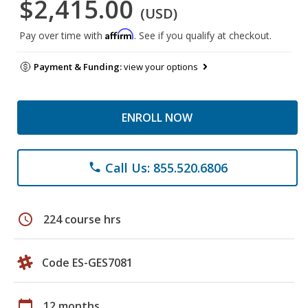
$2,415.00
(USD)
Affirm
Pay over time with
. See if you qualify at checkout.
Payment & Funding:
view your options
ENROLL NOW
Call Us: 855.520.6806
phone
schedule
224 course hrs
Code ES-GES7081
calendar_today
12 months