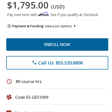
$1,795.00
(USD)
Affirm
Pay over time with
. See if you qualify at checkout.
Payment & Funding:
view your options
ENROLL NOW
Call Us: 855.520.6806
phone
schedule
80 course hrs
Code ES-GES1009