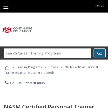
☰
LOGIN
Search
Go
Career
Training
›
›
›
Programs
Training Programs
Fitness
NASM Certified Personal
Trainer (Spanish) (Voucher Included)
phone
Call Us: 855.520.6806
NASM Certified Personal Trainer