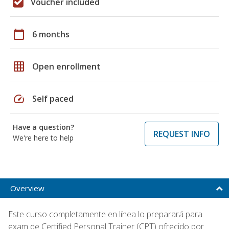
Voucher included
calendar_today
6 months
grid_on
Open enrollment
speed
Self paced
Have a question?
REQUEST INFO
We're here to help
Overview
Este curso completamente en línea lo preparará para
exam de Certified Personal Trainer (CPT) ofrecido por