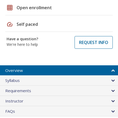
grid_on
Open enrollment
speed
Self paced
Have a question?
REQUEST INFO
We're here to help
Overview
Syllabus
Requirements
Instructor
FAQs