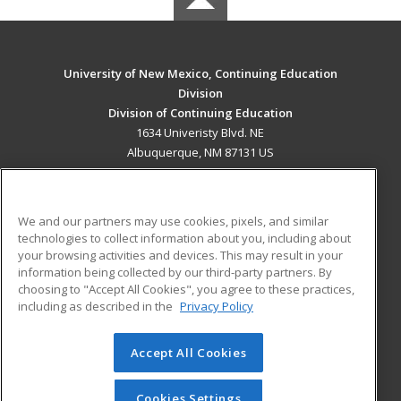
University of New Mexico, Continuing Education
Division
Division of Continuing Education
1634 Univeristy Blvd. NE
Albuquerque, NM 87131 US
MAIN CONTENT
Career Training
We and our partners may use cookies, pixels, and similar
technologies to collect information about you, including about
ADDITIONAL RESOURCES
your browsing activities and devices. This may result in your
information being collected by our third-party partners. By
Military
Student Blog
choosing to "Accept All Cookies", you agree to these practices,
Financial Assistance
including as described in the
Privacy Policy
Help
Accept All Cookies
© 2026 ed2go, a division of Cengage Learning. All rights
reserved. The material on this site cannot be reproduced or
redistributed unless you have obtained prior written
Cookies Settings