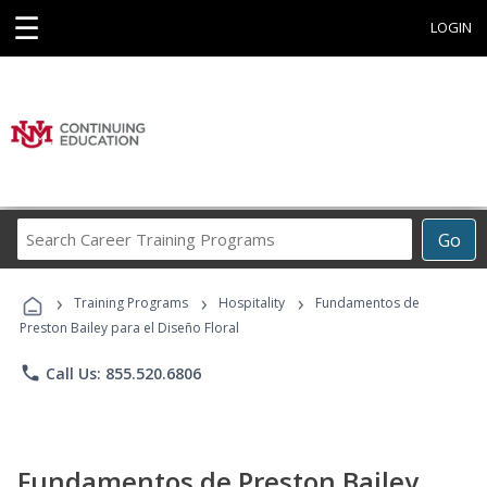
☰
LOGIN
Search
Go
Career
Training
›
›
›
Programs
Training Programs
Hospitality
Fundamentos de
Preston Bailey para el Diseño Floral
phone
Call Us: 855.520.6806
Fundamentos de Preston Bailey