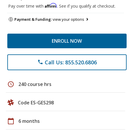
Affirm
Pay over time with
. See if you qualify at checkout.
Payment & Funding:
view your options
ENROLL NOW
Call Us: 855.520.6806
phone
schedule
240 course hrs
Code ES-GES298
calendar_today
6 months